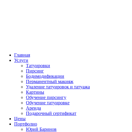
Главная
Услуги
Татуировки
Пирсинг
Бодимодификации
Перманентный макияж
Удаление татуировок и татуажа
Картины
Обучение пирсингу
Обучение татуировке
Аренда
Подарочный сертификат
Цены
Портфолио
Юрий Баринов