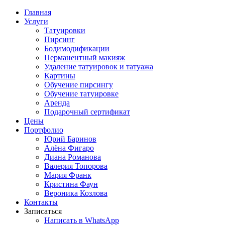
Главная
Услуги
Татуировки
Пирсинг
Бодимодификации
Перманентный макияж
Удаление татуировок и татуажа
Картины
Обучение пирсингу
Обучение татуировке
Аренда
Подарочный сертификат
Цены
Портфолио
Юрий Баринов
Алёна Фигаро
Диана Романова
Валерия Топорова
Мария Франк
Кристина Фаун
Вероника Козлова
Контакты
Записаться
Написать в WhatsApp