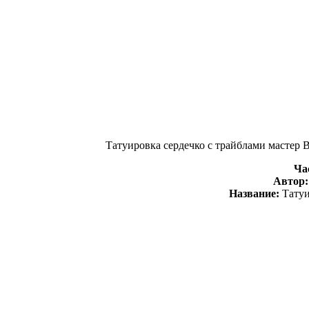
Татуировка сердечко с трайблами мастер В
Ча
Автор
Название:
Татуи