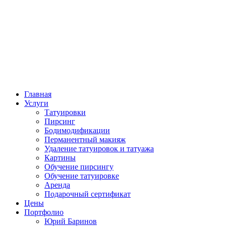
Главная
Услуги
Татуировки
Пирсинг
Бодимодификации
Перманентный макияж
Удаление татуировок и татуажа
Картины
Обучение пирсингу
Обучение татуировке
Аренда
Подарочный сертификат
Цены
Портфолио
Юрий Баринов