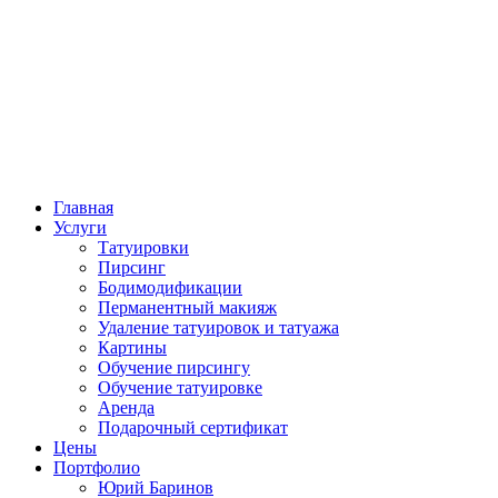
Главная
Услуги
Татуировки
Пирсинг
Бодимодификации
Перманентный макияж
Удаление татуировок и татуажа
Картины
Обучение пирсингу
Обучение татуировке
Аренда
Подарочный сертификат
Цены
Портфолио
Юрий Баринов