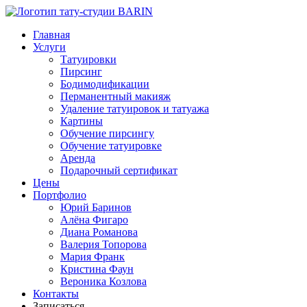
Главная
Услуги
Татуировки
Пирсинг
Бодимодификации
Перманентный макияж
Удаление татуировок и татуажа
Картины
Обучение пирсингу
Обучение татуировке
Аренда
Подарочный сертификат
Цены
Портфолио
Юрий Баринов
Алёна Фигаро
Диана Романова
Валерия Топорова
Мария Франк
Кристина Фаун
Вероника Козлова
Контакты
Записаться