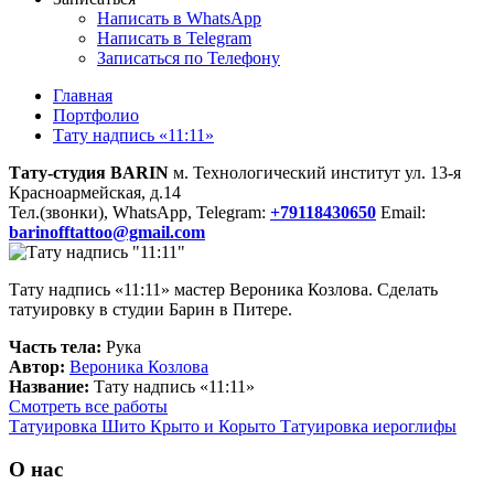
Написать в WhatsApp
Написать в Telegram
Записаться по Телефону
Главная
Портфолио
Тату надпись «11:11»
Тату-студия BARIN
м. Технологический институт ул. 13-я
Красноармейская, д.14
Тел.(звонки), WhatsApp, Telegram:
+79118430650
Email:
barinofftattoo@gmail.com
Тату надпись «11:11» мастер Вероника Козлова. Сделать
татуировку в студии Барин в Питере.
Часть тела:
Рука
Автор:
Вероника Козлова
Название:
Тату надпись «11:11»
Смотреть все работы
Татуировка Шито Крыто и Корыто
Татуировка иероглифы
О нас