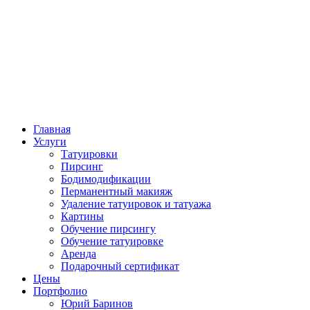
Главная
Услуги
Татуировки
Пирсинг
Бодимодификации
Перманентный макияж
Удаление татуировок и татуажа
Картины
Обучение пирсингу
Обучение татуировке
Аренда
Подарочный сертификат
Цены
Портфолио
Юрий Баринов