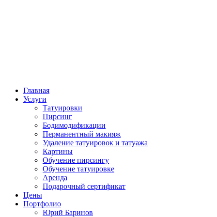
Главная
Услуги
Татуировки
Пирсинг
Бодимодификации
Перманентный макияж
Удаление татуировок и татуажа
Картины
Обучение пирсингу
Обучение татуировке
Аренда
Подарочный сертификат
Цены
Портфолио
Юрий Баринов