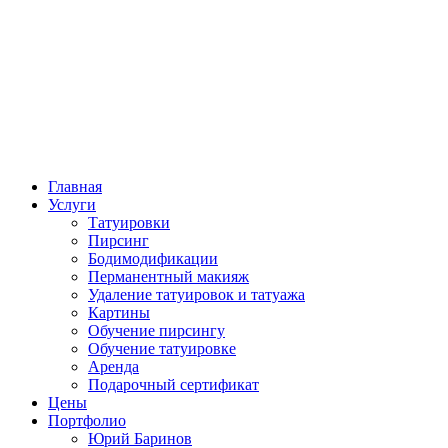
Главная
Услуги
Татуировки
Пирсинг
Бодимодификации
Перманентный макияж
Удаление татуировок и татуажа
Картины
Обучение пирсингу
Обучение татуировке
Аренда
Подарочный сертификат
Цены
Портфолио
Юрий Баринов