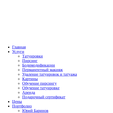
Главная
Услуги
Татуировки
Пирсинг
Бодимодификации
Перманентный макияж
Удаление татуировок и татуажа
Картины
Обучение пирсингу
Обучение татуировке
Аренда
Подарочный сертификат
Цены
Портфолио
Юрий Баринов