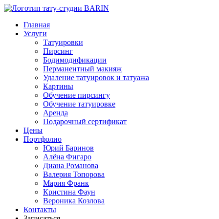
Главная
Услуги
Татуировки
Пирсинг
Бодимодификации
Перманентный макияж
Удаление татуировок и татуажа
Картины
Обучение пирсингу
Обучение татуировке
Аренда
Подарочный сертификат
Цены
Портфолио
Юрий Баринов
Алёна Фигаро
Диана Романова
Валерия Топорова
Мария Франк
Кристина Фаун
Вероника Козлова
Контакты
Записаться