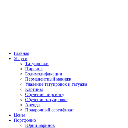
Главная
Услуги
Татуировки
Пирсинг
Бодимодификации
Перманентный макияж
Удаление татуировок и татуажа
Картины
Обучение пирсингу
Обучение татуировке
Аренда
Подарочный сертификат
Цены
Портфолио
Юрий Баринов