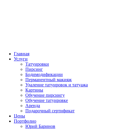
Главная
Услуги
Татуировки
Пирсинг
Бодимодификации
Перманентный макияж
Удаление татуировок и татуажа
Картины
Обучение пирсингу
Обучение татуировке
Аренда
Подарочный сертификат
Цены
Портфолио
Юрий Баринов