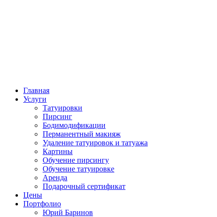
Главная
Услуги
Татуировки
Пирсинг
Бодимодификации
Перманентный макияж
Удаление татуировок и татуажа
Картины
Обучение пирсингу
Обучение татуировке
Аренда
Подарочный сертификат
Цены
Портфолио
Юрий Баринов