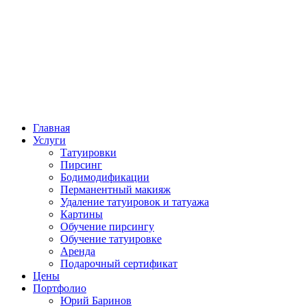
Главная
Услуги
Татуировки
Пирсинг
Бодимодификации
Перманентный макияж
Удаление татуировок и татуажа
Картины
Обучение пирсингу
Обучение татуировке
Аренда
Подарочный сертификат
Цены
Портфолио
Юрий Баринов