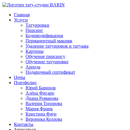
Главная
Услуги
Татуировки
Пирсинг
Бодимодификации
Перманентный макияж
Удаление татуировок и татуажа
Картины
Обучение пирсингу
Обучение татуировке
Аренда
Подарочный сертификат
Цены
Портфолио
Юрий Баринов
Алёна Фигаро
Диана Романова
Валерия Топорова
Мария Франк
Кристина Фаун
Вероника Козлова
Контакты
Записаться