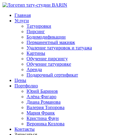
Главная
Услуги
Татуировки
Пирсинг
Бодимодификации
Перманентный макияж
Удаление татуировок и татуажа
Картины
Обучение пирсингу
Обучение татуировке
Аренда
Подарочный сертификат
Цены
Портфолио
Юрий Баринов
Алёна Фигаро
Диана Романова
Валерия Топорова
Мария Франк
Кристина Фаун
Вероника Козлова
Контакты
Записаться