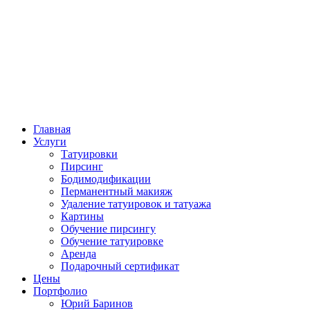
Главная
Услуги
Татуировки
Пирсинг
Бодимодификации
Перманентный макияж
Удаление татуировок и татуажа
Картины
Обучение пирсингу
Обучение татуировке
Аренда
Подарочный сертификат
Цены
Портфолио
Юрий Баринов