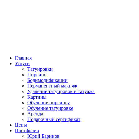
Главная
Услуги
Татуировки
Пирсинг
Бодимодификации
Перманентный макияж
Удаление татуировок и татуажа
Картины
Обучение пирсингу
Обучение татуировке
Аренда
Подарочный сертификат
Цены
Портфолио
Юрий Баринов