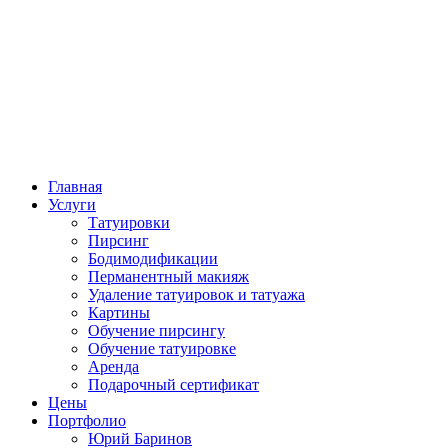
Главная
Услуги
Татуировки
Пирсинг
Бодимодификации
Перманентный макияж
Удаление татуировок и татуажа
Картины
Обучение пирсингу
Обучение татуировке
Аренда
Подарочный сертификат
Цены
Портфолио
Юрий Баринов